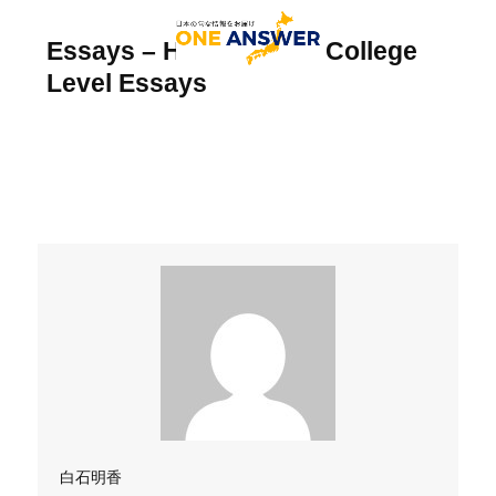
Essays – How to Write College
Level Essays
白石明香