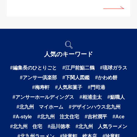
人気のキーワード
#編集長のひとりごと
#江戸前鮨二鶴
#琉球ガラス
#アンサー倶楽部
#下関人図鑑
#かわめ餅
#梅寿軒
#人気和菓子
#門司港
#アンサーホールディングス
#相浦圭太
#鮨職人
#北九州 マイホーム
#デザインハウス北九州
#A-style
#北九州 注文住宅
#吉村潤平
#Ace
#北九州 住宅
#品川徳孝
#北九州 人気ラーメン
#北九州ラーメン
#珍竜軒 総本店
#珍竜軒