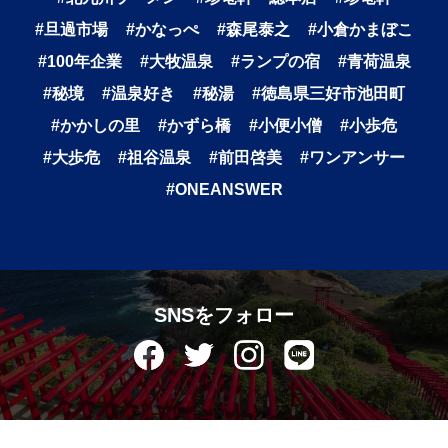
#旦過市場
#かなっぺ
#森尾泰之
#小倉かまぼこ
#100年企業
#大牧温泉
#ランプの宿
#青荷温泉
#秘境
#温泉好き
#秘湯
#徳島県三好市池田町
#かかしの里
#かずら橋
#小便小僧
#小歩危
#大歩危
#祖谷温泉
#前田啓美
#ワンアンサー
#ONEANSWER
SNSをフォロー