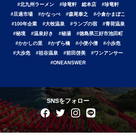
#北九州ラーメン
#珍竜軒 総本店
#珍竜軒
#旦過市場
#かなっぺ
#森尾泰之
#小倉かまぼこ
#100年企業
#大牧温泉
#ランプの宿
#青荷温泉
#秘境
#温泉好き
#秘湯
#徳島県三好市池田町
#かかしの里
#かずら橋
#小便小僧
#小歩危
#大歩危
#祖谷温泉
#前田啓美
#ワンアンサー
#ONEANSWER
SNSをフォロー