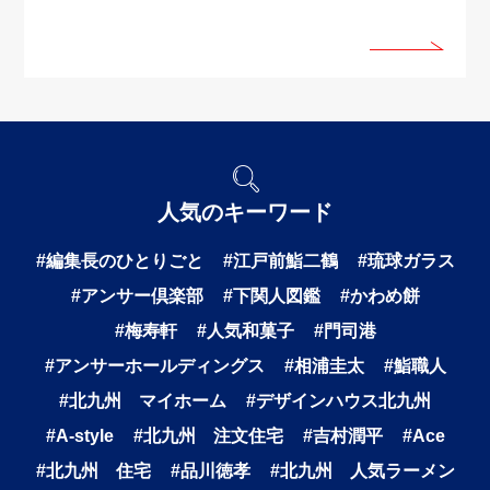
人気のキーワード
#編集長のひとりごと
#江戸前鮨二鶴
#琉球ガラス
#アンサー倶楽部
#下関人図鑑
#かわめ餅
#梅寿軒
#人気和菓子
#門司港
#アンサーホールディングス
#相浦圭太
#鮨職人
#北九州 マイホーム
#デザインハウス北九州
#A-style
#北九州 注文住宅
#吉村潤平
#Ace
#北九州 住宅
#品川徳孝
#北九州 人気ラーメン