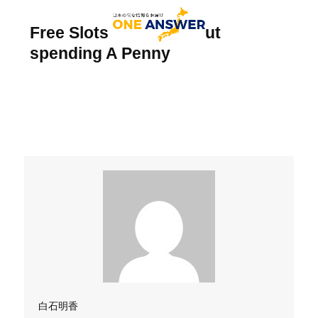
Free Slots Demo without
spending A Penny
白石明香