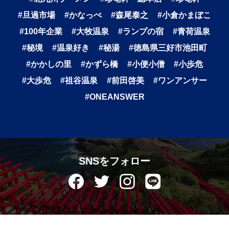
#旦過市場
#かなっぺ
#森尾泰之
#小倉かまぼこ
#100年企業
#大牧温泉
#ランプの宿
#青荷温泉
#秘境
#温泉好き
#秘湯
#徳島県三好市池田町
#かかしの里
#かずら橋
#小便小僧
#小歩危
#大歩危
#祖谷温泉
#前田啓美
#ワンアンサー
#ONEANSWER
SNSをフォロー