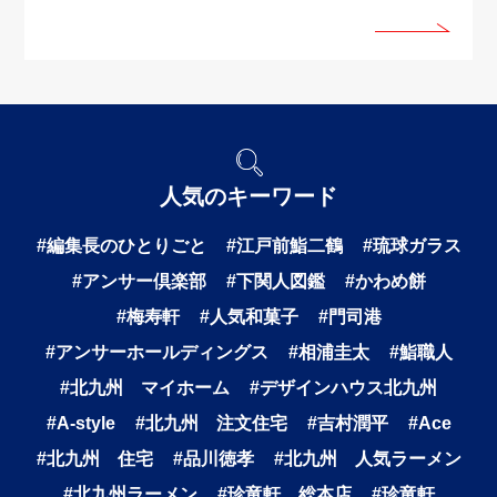
人気のキーワード
#編集長のひとりごと
#江戸前鮨二鶴
#琉球ガラス
#アンサー倶楽部
#下関人図鑑
#かわめ餅
#梅寿軒
#人気和菓子
#門司港
#アンサーホールディングス
#相浦圭太
#鮨職人
#北九州 マイホーム
#デザインハウス北九州
#A-style
#北九州 注文住宅
#吉村潤平
#Ace
#北九州 住宅
#品川徳孝
#北九州 人気ラーメン
#北九州ラーメン
#珍竜軒 総本店
#珍竜軒