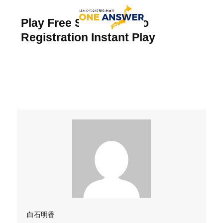
Play Free Slots With No
Registration Instant Play
白石明香