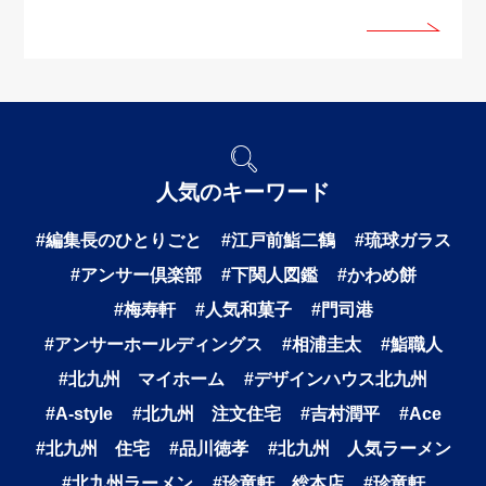
人気のキーワード
#編集長のひとりごと
#江戸前鮨二鶴
#琉球ガラス
#アンサー倶楽部
#下関人図鑑
#かわめ餅
#梅寿軒
#人気和菓子
#門司港
#アンサーホールディングス
#相浦圭太
#鮨職人
#北九州 マイホーム
#デザインハウス北九州
#A-style
#北九州 注文住宅
#吉村潤平
#Ace
#北九州 住宅
#品川徳孝
#北九州 人気ラーメン
#北九州ラーメン
#珍竜軒 総本店
#珍竜軒