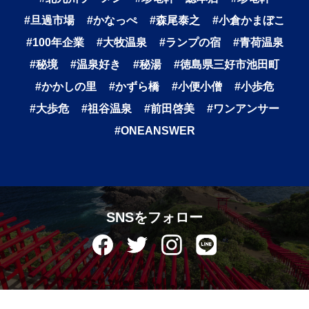
#旦過市場
#かなっぺ
#森尾泰之
#小倉かまぼこ
#100年企業
#大牧温泉
#ランプの宿
#青荷温泉
#秘境
#温泉好き
#秘湯
#徳島県三好市池田町
#かかしの里
#かずら橋
#小便小僧
#小歩危
#大歩危
#祖谷温泉
#前田啓美
#ワンアンサー
#ONEANSWER
SNSをフォロー