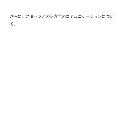
さらに、スタッフとの双方向のコミュニケーションについ
て。
「スタッフと情報共有アプリで繋がっているので、なるべく
情報を共有するようにしています。例えば、叙勲を受けた人
がうちの商品を表敬訪問にもっていったという記事が山口新
聞に載っていたので、それをみんなに共有するとか。他にも
「くりまさる」という甘いかぼちゃが山口県にあるんですけ
ど、それを使った「くりまさる外郎」という商品がうちにあ
りまして。たまたま「くりまさる」に関する記事を見つけた
から、それを共有したら、「くりまさるって珍しいかぼちゃ
なんですね！」という反応がスタッフからあったり。いろん