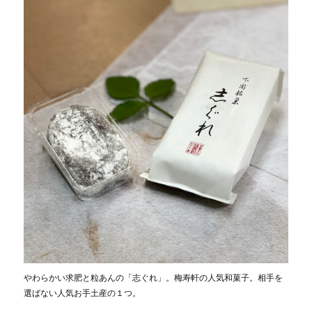
やわらかい求肥と粒あんの「志ぐれ」。梅寿軒の人気和菓子。相手を
選ばない人気お手土産の１つ。