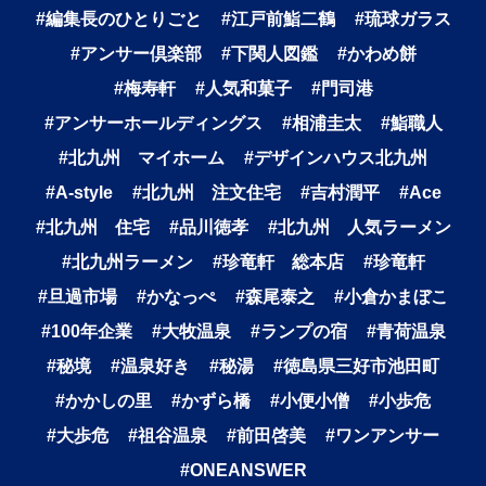
#編集長のひとりごと
#江戸前鮨二鶴
#琉球ガラス
#アンサー倶楽部
#下関人図鑑
#かわめ餅
#梅寿軒
#人気和菓子
#門司港
#アンサーホールディングス
#相浦圭太
#鮨職人
#北九州 マイホーム
#デザインハウス北九州
#A-style
#北九州 注文住宅
#吉村潤平
#Ace
#北九州 住宅
#品川徳孝
#北九州 人気ラーメン
#北九州ラーメン
#珍竜軒 総本店
#珍竜軒
#旦過市場
#かなっぺ
#森尾泰之
#小倉かまぼこ
#100年企業
#大牧温泉
#ランプの宿
#青荷温泉
#秘境
#温泉好き
#秘湯
#徳島県三好市池田町
#かかしの里
#かずら橋
#小便小僧
#小歩危
#大歩危
#祖谷温泉
#前田啓美
#ワンアンサー
#ONEANSWER