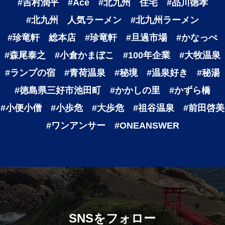
#吉村潤平
#Ace
#北九州 住宅
#品川徳孝
#北九州 人気ラーメン
#北九州ラーメン
#珍竜軒 総本店
#珍竜軒
#旦過市場
#かなっぺ
#森尾泰之
#小倉かまぼこ
#100年企業
#大牧温泉
#ランプの宿
#青荷温泉
#秘境
#温泉好き
#秘湯
#徳島県三好市池田町
#かかしの里
#かずら橋
#小便小僧
#小歩危
#大歩危
#祖谷温泉
#前田啓美
#ワンアンサー
#ONEANSWER
SNSをフォロー