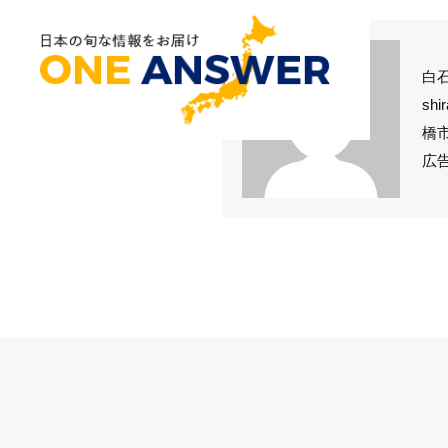
白
sh
橋
広