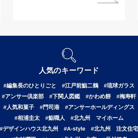
人気のキーワード
#編集長のひとりごと
#江戸前鮨二鶴
#琉球ガラス
#アンサー倶楽部
#下関人図鑑
#かわめ餅
#梅寿軒
#人気和菓子
#門司港
#アンサーホールディングス
#相浦圭太
#鮨職人
#北九州 マイホーム
#デザインハウス北九州
#A-style
#北九州 注文住