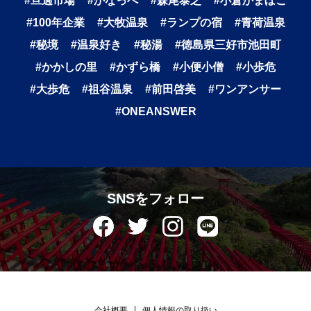
#旦過市場
#かなっぺ
#森尾泰之
#小倉かまぼこ
#100年企業
#大牧温泉
#ランプの宿
#青荷温泉
#秘境
#温泉好き
#秘湯
#徳島県三好市池田町
#かかしの里
#かずら橋
#小便小僧
#小歩危
#大歩危
#祖谷温泉
#前田啓美
#ワンアンサー
#ONEANSWER
SNSをフォロー
会社概要
個人情報の取り扱い