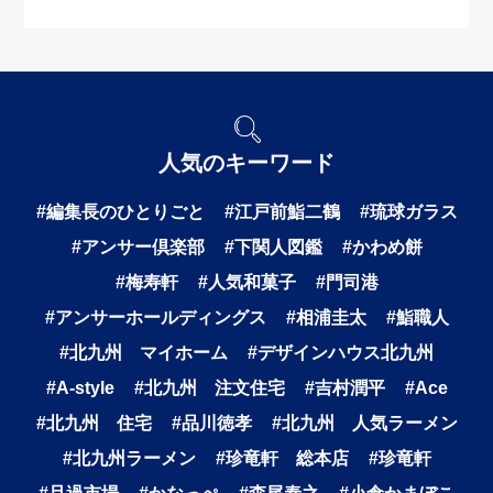
人気のキーワード
#編集長のひとりごと
#江戸前鮨二鶴
#琉球ガラス
#アンサー倶楽部
#下関人図鑑
#かわめ餅
#梅寿軒
#人気和菓子
#門司港
#アンサーホールディングス
#相浦圭太
#鮨職人
#北九州 マイホーム
#デザインハウス北九州
#A-style
#北九州 注文住宅
#吉村潤平
#Ace
#北九州 住宅
#品川徳孝
#北九州 人気ラーメン
#北九州ラーメン
#珍竜軒 総本店
#珍竜軒