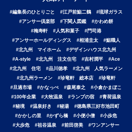
#編集長のひとりごと
#江戸前鮨二鶴
#琉球ガラス
#アンサー倶楽部
#下関人図鑑
#かわめ餅
#梅寿軒
#人気和菓子
#門司港
#アンサーホールディングス
#相浦圭太
#鮨職人
#北九州 マイホーム
#デザインハウス北九州
#A-style
#北九州 注文住宅
#吉村潤平
#Ace
#北九州 住宅
#品川徳孝
#北九州 人気ラーメン
#北九州ラーメン
#珍竜軒 総本店
#珍竜軒
#旦過市場
#かなっぺ
#森尾泰之
#小倉かまぼこ
#100年企業
#大牧温泉
#ランプの宿
#青荷温泉
#秘境
#温泉好き
#秘湯
#徳島県三好市池田町
#かかしの里
#かずら橋
#小便小僧
#小歩危
#大歩危
#祖谷温泉
#前田啓美
#ワンアンサー