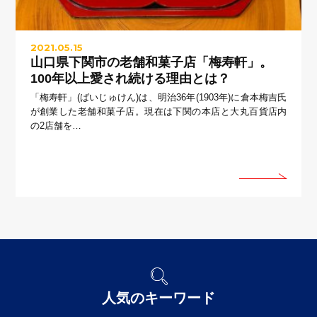
2021.05.15
山口県下関市の老舗和菓子店「梅寿軒」。
100年以上愛され続ける理由とは？
「梅寿軒」(ばいじゅけん)は、明治36年(1903年)に倉本梅吉氏
が創業した老舗和菓子店。現在は下関の本店と大丸百貨店内
の2店舗を…
人気のキーワード