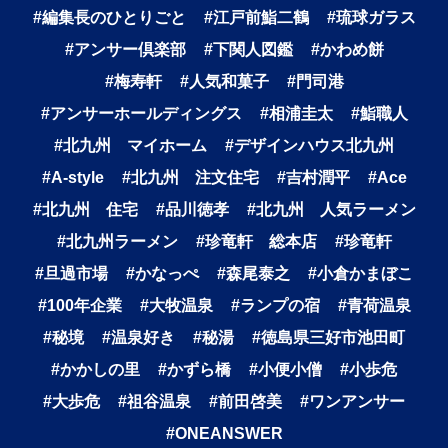
#編集長のひとりごと
#江戸前鮨二鶴
#琉球ガラス
#アンサー倶楽部
#下関人図鑑
#かわめ餅
#梅寿軒
#人気和菓子
#門司港
#アンサーホールディングス
#相浦圭太
#鮨職人
#北九州 マイホーム
#デザインハウス北九州
#A-style
#北九州 注文住宅
#吉村潤平
#Ace
#北九州 住宅
#品川徳孝
#北九州 人気ラーメン
#北九州ラーメン
#珍竜軒 総本店
#珍竜軒
#旦過市場
#かなっぺ
#森尾泰之
#小倉かまぼこ
#100年企業
#大牧温泉
#ランプの宿
#青荷温泉
#秘境
#温泉好き
#秘湯
#徳島県三好市池田町
#かかしの里
#かずら橋
#小便小僧
#小歩危
#大歩危
#祖谷温泉
#前田啓美
#ワンアンサー
#ONEANSWER